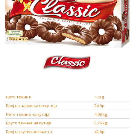
Нето тежина
170 g.
Број на парчиња во кутија
24 бр.
Нето тежина на кутија
4,08 kg
Бруто тежина на кутија
5,76 kg
Број на кутии во палета
42 бр.