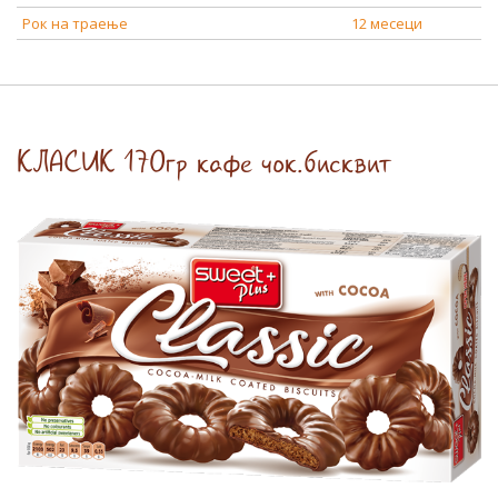
Рок на траење
12 месеци
КЛАСИК 170гр кафе чок.бисквит