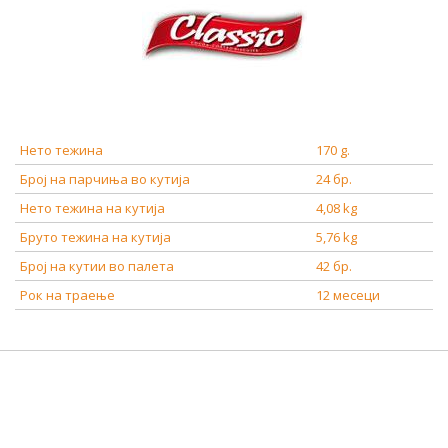
Нето тежина
170 g.
Број на парчиња во кутија
24 бр.
Нето тежина на кутија
4,08 kg
Бруто тежина на кутија
5,76 kg
Број на кутии во палета
42 бр.
Рок на траење
12 месеци