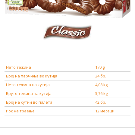
Нето тежина
170 g.
Број на парчиња во кутија
24 бр.
Нето тежина на кутија
4,08 kg
Бруто тежина на кутија
5,76 kg
Број на кутии во палета
42 бр.
Рок на траење
12 месеци