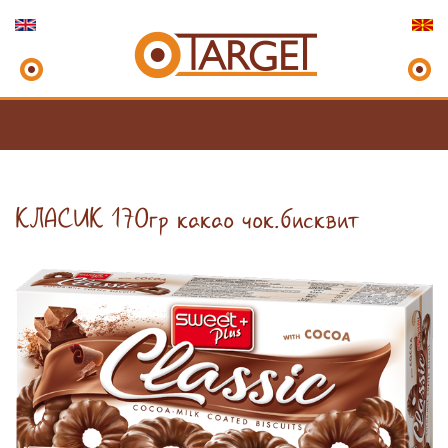
КЛАСИК 170гр какао чок.бисквит