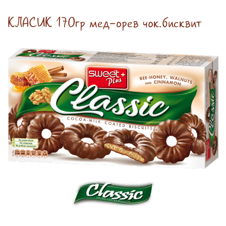
КЛАСИК 170гр мед-орев чок.бисквит