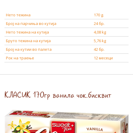
Нето тежина
170 g.
Број на парчиња во кутија
24 бр.
Нето тежина на кутија
4,08 kg
Бруто тежина на кутија
5,76 kg
Број на кутии во палета
42 бр.
Рок на траење
12 месеци
КЛАСИК 170гр ванила чок.бисквит